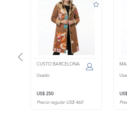
CUSTO BARCELONA
MA
Usado
Us
US$ 250
US$
0
Precio regular US$ 460
Pre