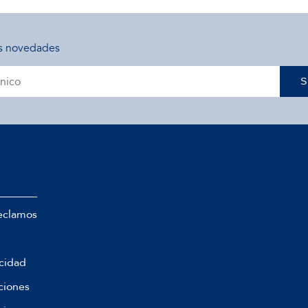
s novedades
S
eclamos
acidad
ciones