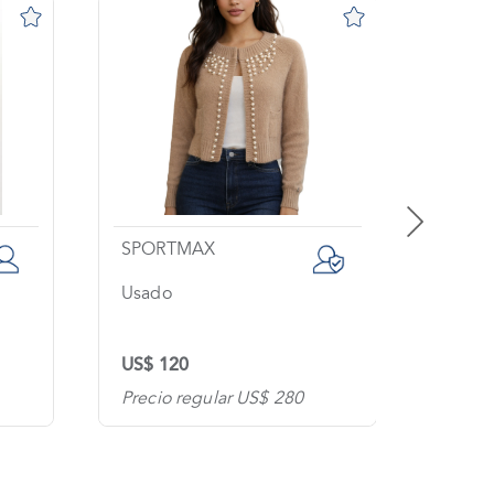
SPORTMAX
VALE
Usado
Usad
US$ 120
US$ 5
Precio regular US$ 280
Precio