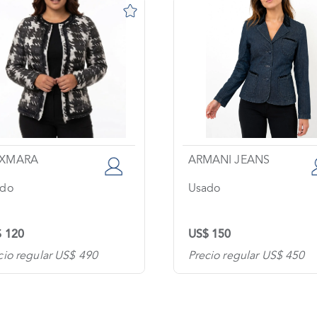
XMARA
ARMANI JEANS
ado
Usado
 120
US$ 150
cio regular US$ 490
Precio regular US$ 450