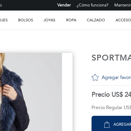
o
Vender
¿Cómo funciona?
Mantenim
OJES
BOLSOS
JOYAS
ROPA
CALZADO
ACCESO
SPORTM
Agregar favor
Precio US$ 2
Precio Regular US
AGREGAR