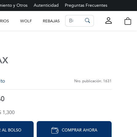
iento y Otros
Autenticidad
Preguntas Frecuentes
RIOS
WOLF
REBAJAS
LISTA DE FAVORITOS
Ver más
AX
ito
Nro. publicación: 1631
40
$ 1,300
 AL BOLSO
COMPRAR AHORA