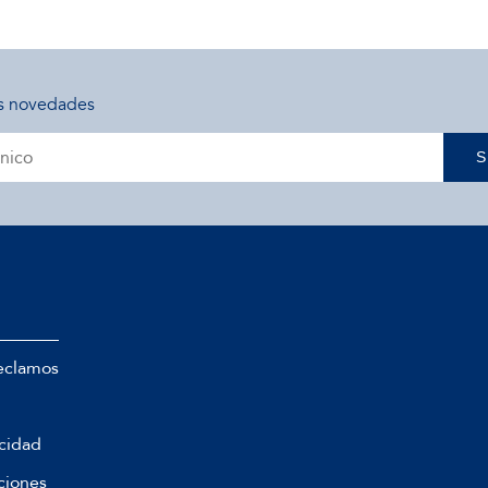
s novedades
S
eclamos
acidad
ciones