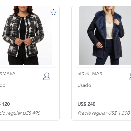
XMARA
SPORTMAX
do
Usado
 120
US$ 240
cio regular US$ 490
Precio regular US$ 1,300