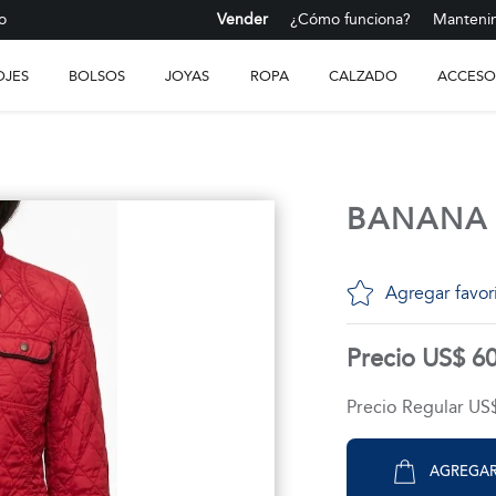
o
Vender
¿Cómo funciona?
Mantenim
OJES
BOLSOS
JOYAS
ROPA
CALZADO
ACCESO
BANANA 
Agregar favor
Precio US$ 6
Precio Regular US
AGREGAR