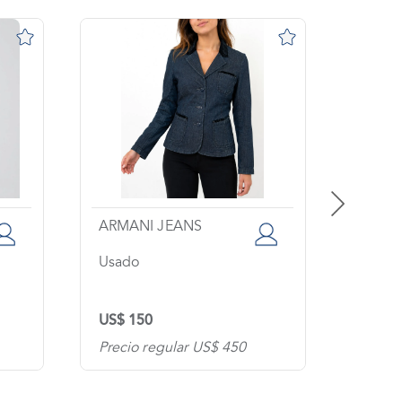
ARMANI JEANS
SPOR
Usado
Usado
US$ 150
US$ 1
Precio regular US$ 450
Precio