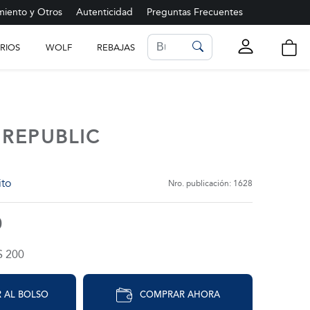
iento y Otros
Autenticidad
Preguntas Frecuentes
RIOS
WOLF
REBAJAS
LISTA DE FAVORITOS
Ver más
REPUBLIC
ito
Nro. publicación: 1628
0
$ 200
 AL BOLSO
COMPRAR AHORA