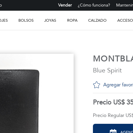
o
Vender
¿Cómo funciona?
Mantenim
OJES
BOLSOS
JOYAS
ROPA
CALZADO
ACCESO
MONTBL
Blue Spirit
Agregar favor
Precio US$ 3
Precio Regular US
AGEND