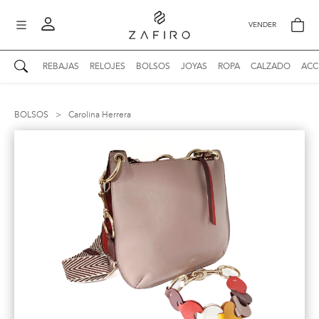
VENDER
REBAJAS
RELOJES
BOLSOS
JOYAS
ROPA
CALZADO
ACC
AUTENTICIDAD ZAFIRO
Mi perfil
BOLSOS
>
Carolina Herrera
Mis mensajes
mo
Mis favoritos
iona
?
Publicaciones
Compras
nticidad
o
Ventas
Cerrar sesión
untas
entes