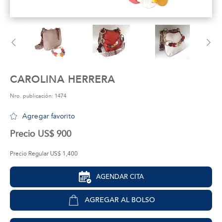
tros
áctanos
CAROLINA HERRERA
Nro. publicación: 1474
Agregar favorito
Precio US$ 900
Precio Regular US$ 1,400
AGENDAR CITA
AGREGAR AL BOLSO