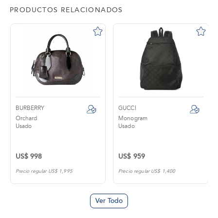
PRODUCTOS RELACIONADOS
BURBERRY
GUCCI
Orchard
Monogram
Usado
Usado
US$ 998
US$ 959
Precio regular US$ 1,995
Precio regular US$ 1,400
Ver Todo