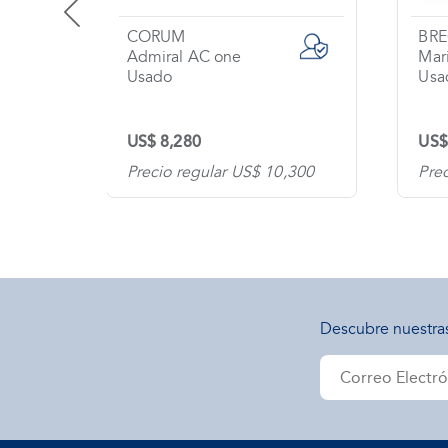
CORUM
BR
et Li / Big Bang
Admiral AC one
Mar
Usado
Usa
US$ 8,280
US$
300
Precio regular US$ 10,300
Pre
Descubre nuestra