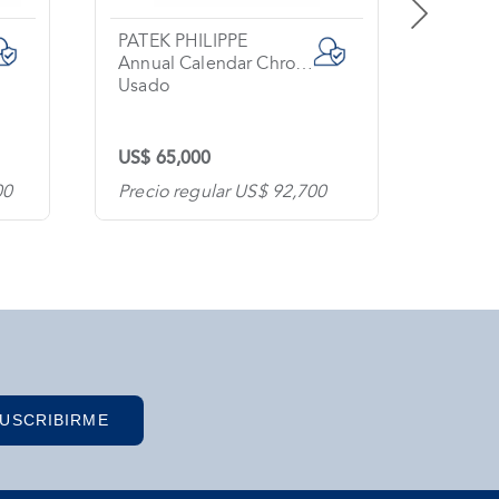
PATEK PHILIPPE
BREIT
Annual Calendar Chronograph
Exosp
Usado
Usado
US$ 65,000
US$ 6
00
Precio regular US$ 92,700
Precio
USCRIBIRME