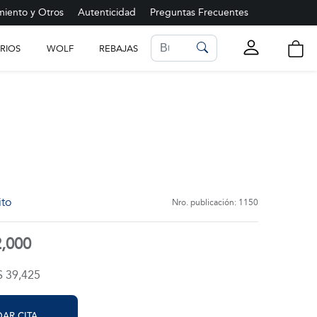
iento y Otros
Autenticidad
Preguntas Frecuentes
RIOS
WOLF
REBAJAS
LISTA DE FAVORITOS
Ver más
ito
Nro. publicación: 1150
2,000
$ 39,425
AR CITA