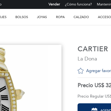
o
Vender
¿Cómo funciona?
Mantenim
OJES
BOLSOS
JOYAS
ROPA
CALZADO
ACCESO
CARTIER
La Dona
Agregar favor
Precio US$ 3
Precio Regular US
AGEND