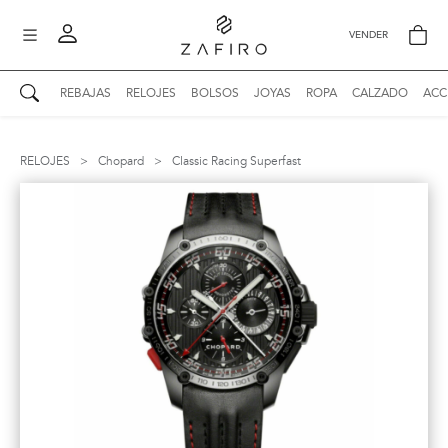
VENDER
REBAJAS
RELOJES
BOLSOS
JOYAS
ROPA
CALZADO
ACC
AUTENTICIDAD ZAFIRO
Mi perfil
RELOJES
>
Chopard
>
Classic Racing Superfast
Mis mensajes
mo
Mis favoritos
iona
?
Publicaciones
Compras
nticidad
o
Ventas
Cerrar sesión
untas
entes