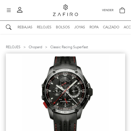
VENDER
REBAJAS
RELOJES
BOLSOS
JOYAS
ROPA
CALZADO
ACC
AUTENTICIDAD ZAFIRO
Mi perfil
RELOJES
>
Chopard
>
Classic Racing Superfast
Mis mensajes
mo
Mis favoritos
iona
?
Publicaciones
Compras
nticidad
o
Ventas
Cerrar sesión
untas
entes