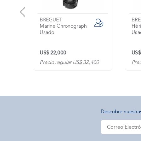
BREGUET
BR
Marine Chronograph
Héri
Usado
Usa
US$ 22,000
US$
300
Precio regular US$ 32,400
Pre
Descubre nuestra