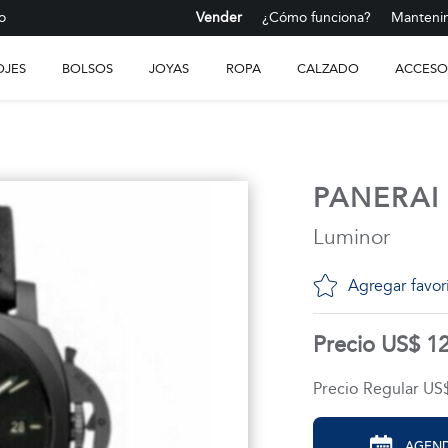
o
Vender
¿Cómo funciona?
Mantenim
OJES
BOLSOS
JOYAS
ROPA
CALZADO
ACCESO
PANERAI
Luminor
Agregar favor
Precio US$ 1
Precio Regular US
AGEND