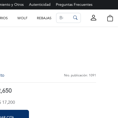
iento y Otros
Autenticidad
Preguntas Frecuentes
RIOS
WOLF
REBAJAS
LISTA DE FAVORITOS
Ver más
ito
Nro. publicación: 1091
2,650
$ 17,200
AR CITA