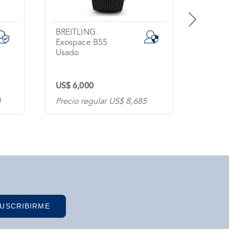
BREITLING
GIRA
Exospace B55
Usado
Usado
US$ 6,000
US$ 5
0
Precio regular US$ 8,685
Precio
USCRIBIRME