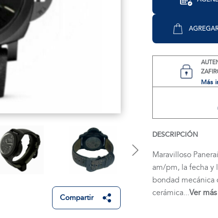
AGREGAR
AUTE
ZAFIR
Más i
DESCRIPCIÓN
Maravilloso Panera
am/pm, la fecha y l
bondad mecánica qu
cerámica...
Ver más
Compartir