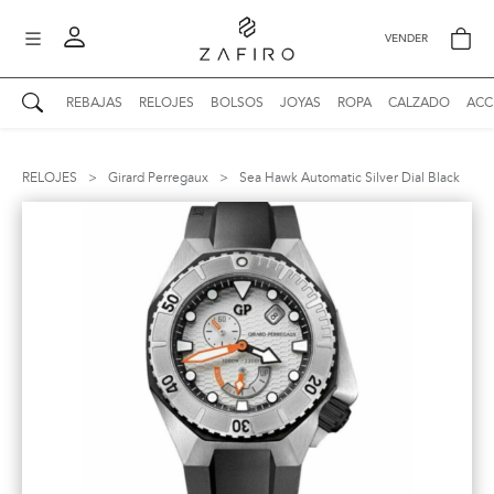
VENDER
REBAJAS
RELOJES
BOLSOS
JOYAS
ROPA
CALZADO
ACC
AUTENTICIDAD ZAFIRO
Mi perfil
RELOJES
>
Girard Perregaux
>
Sea Hawk Automatic Silver Dial Black
Mis mensajes
mo
Mis favoritos
iona
?
Publicaciones
Compras
nticidad
o
Ventas
Cerrar sesión
untas
entes