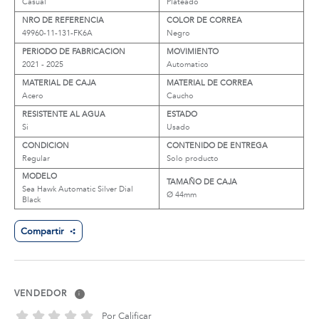
Casual
Plateado
NRO DE REFERENCIA
COLOR DE CORREA
49960-11-131-FK6A
Negro
PERIODO DE FABRICACION
MOVIMIENTO
2021 - 2025
Automatico
MATERIAL DE CAJA
MATERIAL DE CORREA
Acero
Caucho
RESISTENTE AL AGUA
ESTADO
Si
Usado
CONDICION
CONTENIDO DE ENTREGA
Regular
Solo producto
MODELO
TAMAÑO DE CAJA
Sea Hawk Automatic Silver Dial
Ø 44mm
Black
Compartir
VENDEDOR
i
Por Calificar