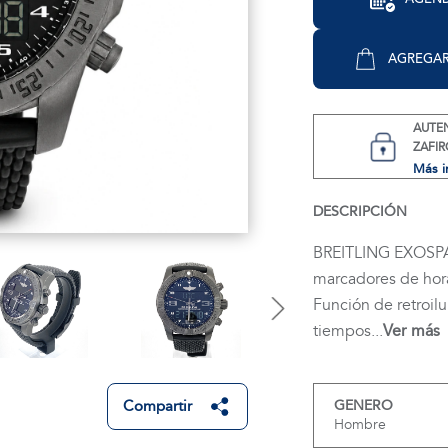
AGREGAR
AUTE
ZAFIR
Más i
DESCRIPCIÓN
BREITLING EXOSPA
marcadores de hora.
Función de retroil
tiempos...
Ver más
Compartir
GENERO
Hombre