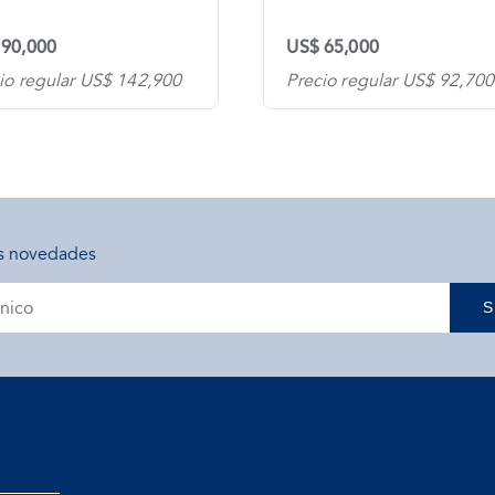
 90,000
US$ 65,000
io regular US$ 142,900
Precio regular US$ 92,700
s novedades
S