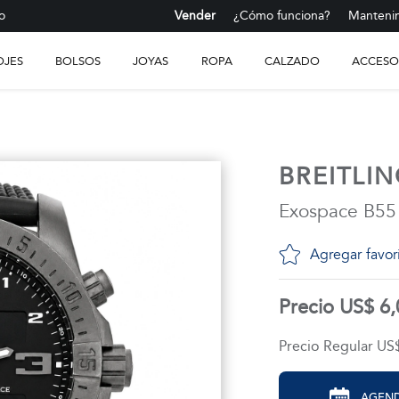
o
Vender
¿Cómo funciona?
Mantenim
OJES
BOLSOS
JOYAS
ROPA
CALZADO
ACCESO
BREITLI
Exospace B55
Agregar favor
Precio US$ 6
Precio Regular US
AGEND