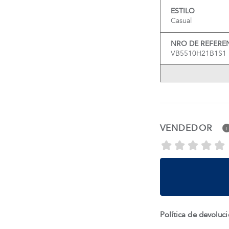
ESTILO
Casual
NRO DE REFERE
VB5510H21B1S1
VENDEDOR
i
Política de devoluc