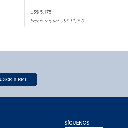
US$ 5,175
US$ 4
Precio regular US$ 11,200
Precio
USCRIBIRME
SÍGUENOS