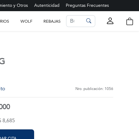
iento y Otros
Autenticidad
Preguntas Frecuentes
RIOS
WOLF
REBAJAS
LISTA DE FAVORITOS
Ver más
NG
ito
Nro. publicación: 1056
,000
$ 8,685
AR CITA